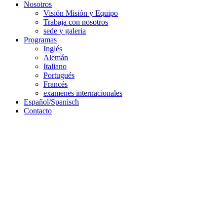
Nosotros
Visión Misión y Equipo
Trabaja con nosotros
sede y galeria
Programas
Inglés
Alemán
Italiano
Portugués
Francés
examenes internacionales
Español/Spanisch
Contacto
Entrada sede principal
Currently Here!