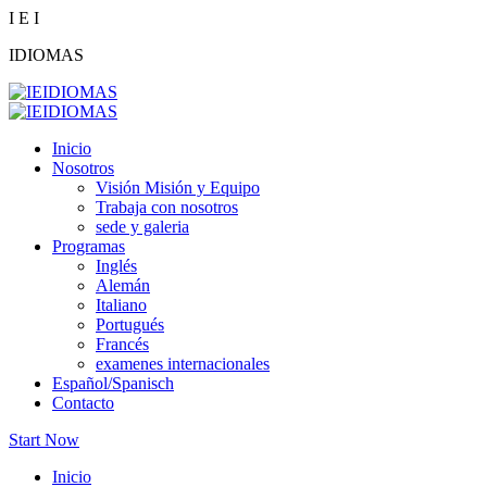
I
E
I
IDIOMAS
Inicio
Nosotros
Visión Misión y Equipo
Trabaja con nosotros
sede y galeria
Programas
Inglés
Alemán
Italiano
Portugués
Francés
examenes internacionales
Español/Spanisch
Contacto
Start Now
Inicio